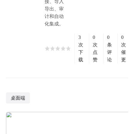
接、导入
导出、审
计和自动
化集成。
3
0
0
0
次
次
条
次
下
点
评
催
载
赞
论
更
桌面端