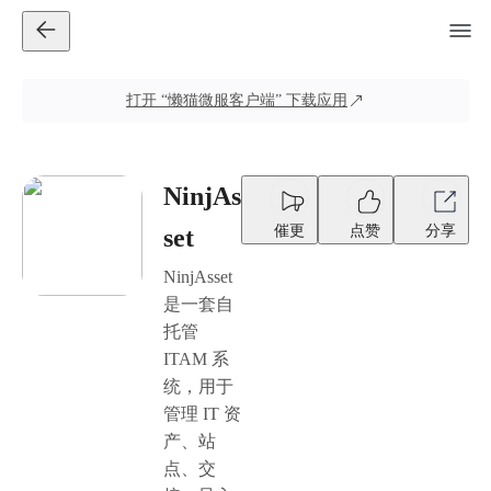
打开
“懒猫微服客户端”
下载应用
NinjAs
催更
点赞
分享
set
NinjAsset
是一套自
托管
ITAM 系
统，用于
管理 IT 资
产、站
点、交