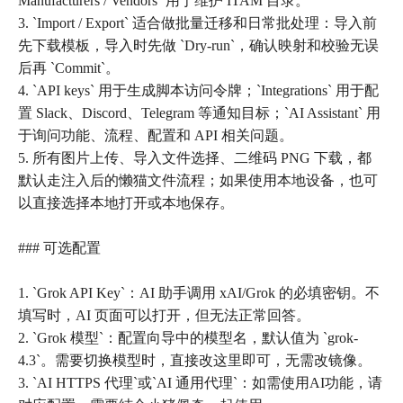
Manufacturers / Vendors` 用于维护 ITAM 目录。
3. `Import / Export` 适合做批量迁移和日常批处理：导入前
先下载模板，导入时先做 `Dry-run`，确认映射和校验无误
后再 `Commit`。
4. `API keys` 用于生成脚本访问令牌；`Integrations` 用于配
置 Slack、Discord、Telegram 等通知目标；`AI Assistant` 用
于询问功能、流程、配置和 API 相关问题。
5. 所有图片上传、导入文件选择、二维码 PNG 下载，都
默认走注入后的懒猫文件流程；如果使用本地设备，也可
以直接选择本地打开或本地保存。
### 可选配置
1. `Grok API Key`：AI 助手调用 xAI/Grok 的必填密钥。不
填写时，AI 页面可以打开，但无法正常回答。
2. `Grok 模型`：配置向导中的模型名，默认值为 `grok-
4.3`。需要切换模型时，直接改这里即可，无需改镜像。
3. `AI HTTPS 代理`或`AI 通用代理`：如需使用AI功能，请