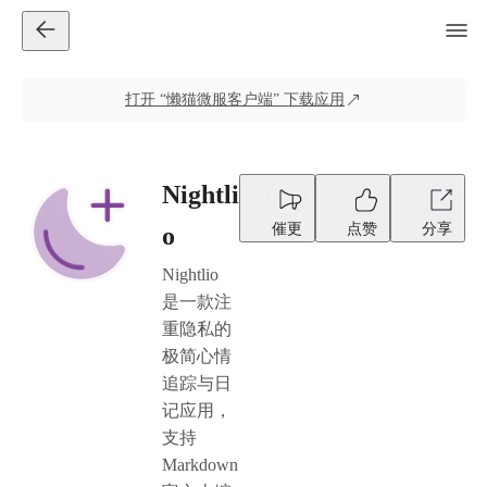
打开
“懒猫微服客户端”
下载应用
Nightli
催更
点赞
分享
o
Nightlio
是一款注
重隐私的
极简心情
追踪与日
记应用，
支持
Markdown