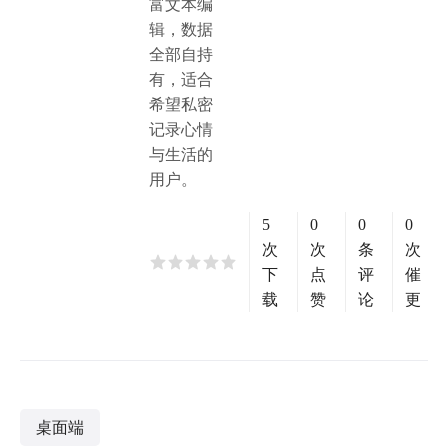
富文本编
辑，数据
全部自持
有，适合
希望私密
记录心情
与生活的
用户。
5
0
0
0
次
次
条
次
下
点
评
催
载
赞
论
更
桌面端