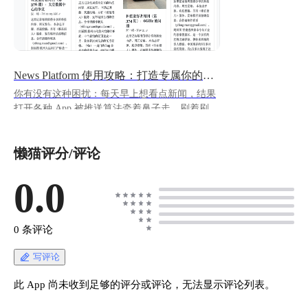
News Platform 使用攻略：打造专属你的新闻中心
你有没有这种困扰：每天早上想看点新闻，结果
打开各种 App 被推送算法牵着鼻子走，刷着刷着
半小时就没了，看的还都是些标题党？或者想追
几个喜欢的博主，但又不想被平台广告和推荐打
懒猫评分/评论
扰？ 今天介绍的这个开源项目 **News
Platform**，就是专门解决这个问题的——它能
帮你把所有想看的内容（新闻、博客、YouTube
0.0
频道）聚合到一个干净清爽的页面上，没有广
告，没有推荐算法，完全由你自己决定看什么。
> 项目地址：
0 条评论
https://github.com/vanalmsick/news_platform
https://appstore.lazycat.cloud/#/shop/detail/cloud.laz
写评论
ycat.app.newsplatform ## 如何使用 应用安装后，
首次启动较慢，请等待 2～3 分钟，打开首页。 !
此 App 尚未收到足够的评分或评论，无法显示评论列表。
[image.png](https://lzc-playground-