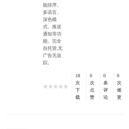
能排序、
多语言、
深色模
式、推送
通知等功
能。完全
自托管,无
广告无追
踪。
18
0
0
0
次
次
条
次
下
点
评
催
载
赞
论
更