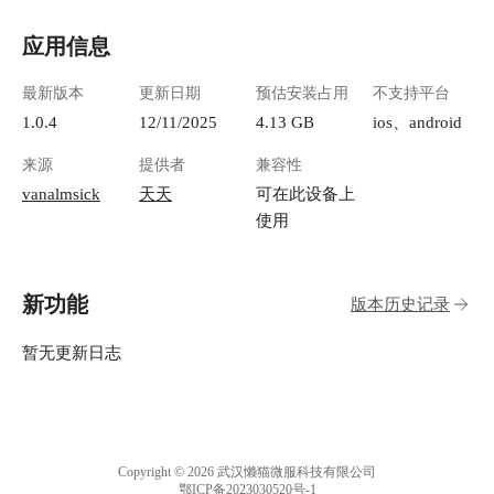
1301583638.cos.ap-
chengdu.myqcloud.com/guidelines/496/a3582557-
应用信息
1d2e-4691-94ca-b78ac6c1fdb5.png "image.png") 注
意：你首次打开，页面可能是空白的，因为程序
最新版本
更新日期
预估安装占用
不支持平台
正在抓取新闻，等待几分钟数据就出来了。 我们
先来看下如何自定义自己的数据源。 点击进入右
1.0.4
12/11/2025
4.13 GB
ios、android
上角的 Admin 菜单 ![image.png](https://lzc-
来源
提供者
兼容性
playground-1301583638.cos.ap-
chengdu.myqcloud.com/guidelines/496/8db16841-
vanalmsick
天天
可在此设备上
bea7-4f02-ae10-f35d79b0c316.png "image.png") 进
使用
入 Feeds，添加一个信息流 ![image.png]
(https://lzc-playground-1301583638.cos.ap-
chengdu.myqcloud.com/guidelines/496/ead0c680-
新功能
版本历史记录
e3c7-4d65-b6bc-bde8273c6fbd.png "image.png")
**Publisher**: 选择或创建一个发布者
(Publisher)。可以看到它已经内置了很多数据，
暂无更新日志
不过大多是国外的站点。 ![image.png](https://lzc-
playground-1301583638.cos.ap-
chengdu.myqcloud.com/guidelines/496/8bf34958-
20ea-4d2f-a769-5dbfd0e15d5d.png "image.png") 我
们点击加号 `+` 创建一个。 Link (链接): 该发布
Copyright © 2026 武汉懒猫微服科技有限公司
者的主页网址（注意：不是 RSS 订阅地址，只是
鄂ICP备2023030520号-1