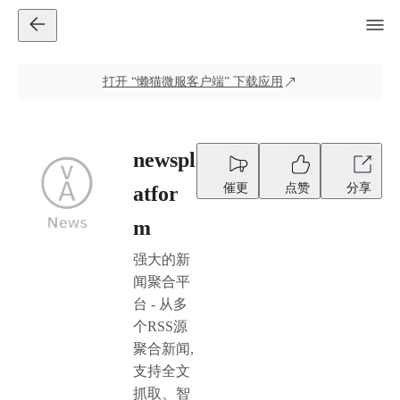
打开
“懒猫微服客户端”
下载应用
newspl
催更
点赞
分享
atfor
m
强大的新
闻聚合平
台 - 从多
个RSS源
聚合新闻,
支持全文
抓取、智