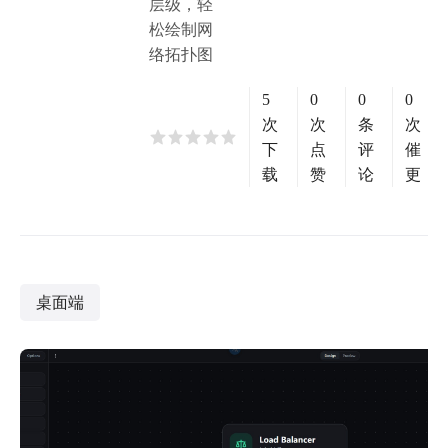
层级，轻
松绘制网
络拓扑图
5
0
0
0
次
次
条
次
下
点
评
催
载
赞
论
更
桌面端