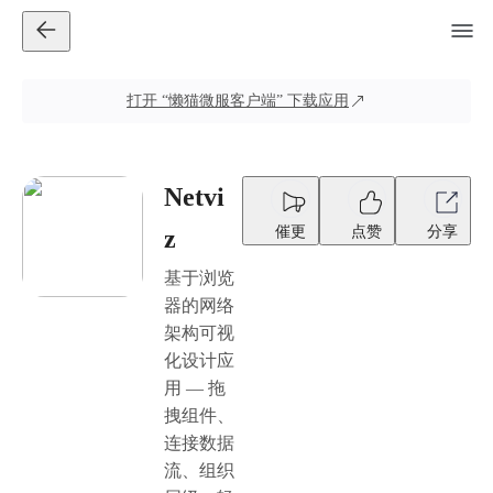
打开
“懒猫微服客户端”
下载应用
Netvi
催更
点赞
分享
z
基于浏览
器的网络
架构可视
化设计应
用 — 拖
拽组件、
连接数据
流、组织