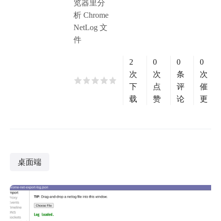
览器里分
析 Chrome
NetLog 文
件
2
0
0
0
次
次
条
次
下
点
评
催
载
赞
论
更
桌面端