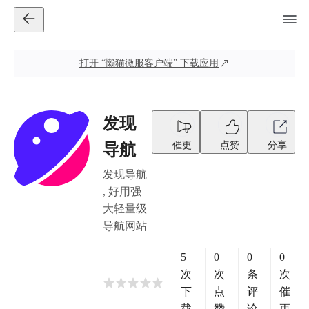
打开
“懒猫微服客户端”
下载应用
发现
催更
点赞
分享
导航
发现导航
, 好用强
大轻量级
导航网站
5
0
0
0
次
次
条
次
下
点
评
催
载
赞
论
更