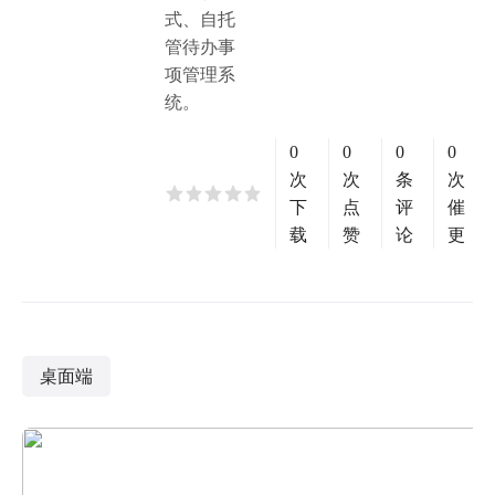
式、自托
管待办事
项管理系
统。
0
0
0
0
次
次
条
次
下
点
评
催
载
赞
论
更
桌面端