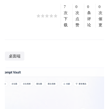
7
0
0
0
次
次
条
次
下
点
评
催
载
赞
论
更
桌面端