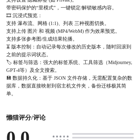
带密码保护的“里模式”，一键锁定/解锁敏感内容。
🎞️ 沉浸式预览：
支持 瀑布流、网格 (1:1)、列表 三种视图切换。
支持上传 图片 和 视频 (MP4/WebM) 作为效果预览。
支持多张参考图/生成结果轮播。
⏳ 版本控制：自动记录每次修改的历史版本，随时回滚到
之前的提示词状态。
🏷️ 标签与筛选：强大的标签系统、工具筛选（Midjourney,
GPT-4等）及全文搜索。
💾 数据持久化：基于 JSON 文件存储，无需配置复杂的数
据库，数据直接映射到宿主机文件夹，备份迁移极其简
单。
懒猫评分/评论
0.0