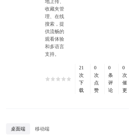
地上传、
收藏夹管
理、在线
搜索，提
供流畅的
观看体验
和多语言
支持。
21
0
0
0
次
次
条
次
下
点
评
催
载
赞
论
更
桌面端
移动端