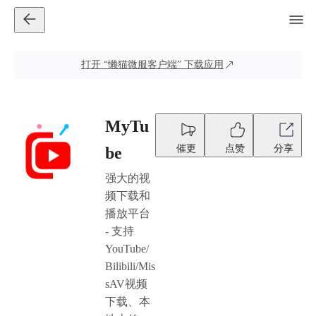
打开
“懒猫微服客户端”
下载应用
MyTu
催更
点赞
分享
be
强大的视
频下载和
播放平台
- 支持
YouTube/
Bilibili/Mis
sAV视频
下载、本