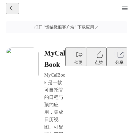
打开
“懒猫微服客户端”
下载应用
MyCal
催更
点赞
分享
Book
MyCalBoo
k 是一款
可自托管
的日程与
预约应
用，集成
日历视
图、可配