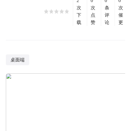
2
0
0
0
次
次
条
次
下
点
评
催
载
赞
论
更
桌面端