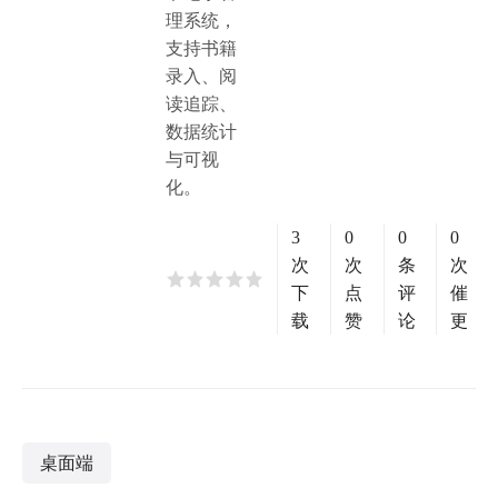
理系统，
支持书籍
录入、阅
读追踪、
数据统计
与可视
化。
3
0
0
0
次
次
条
次
下
点
评
催
载
赞
论
更
桌面端