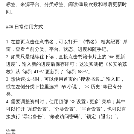
标签、来源平台、分类标签、阅读/重刷次数和最后更新时
间。
### 日常使用方式
1. 在首页点击任意书名，可以打开 `《书名》 档案纪要` 弹
窗，查看当前分类、平台、状态、进度和随手记。
2. 如果只是继续往下读，直接点击书籍卡片上的 `✏️ 更新
进度`，输入新的进度后保存即可；这次实测把《长安的荔
枝》从 `读到 41%` 更新到了 `读到 68%`。
3. 想快速找书时，可以使用首页的 `搜索书名...` 输入框，
或在左侧分类下拉里选择 `📖 小说`、`📜 历史` 等已有分
类。
4. 需要调整资料时，使用顶部 `⚙️ 设置 / 更多` 菜单；其中
可以打开 `系统设置`、`分类设置`、`平台设置`，也可以直
接执行 `导出备份`、`修改访问密码`、`锁定（退出）`。
注意：