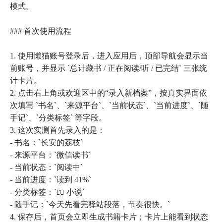
模式。
### 首次使用流程
1. 使用懒猫账号登录后，进入应用后，顶部导航会显示当
前账号，并显示 `总计藏书 / 正在阅读/听 / 已完结` 三张统
计卡片。
2. 点击右上角或欢迎区中的“录入新档案”，按真实界面依
次填写 `书名`、`来源平台`、`当前状态`、`当前进度`、`随
手记`、`分类标签` 等字段。
3. 这次实测首先录入的是：
- 书名：`长安的荔枝`
- 来源平台：`微信读书`
- 当前状态：`阅读中`
- 当前进度：`读到 41%`
- 分类标签：`📖 小说`
- 随手记：`今天先看完驿站段落，节奏很快。`
4. 保存后，首页会立即生成书籍卡片；卡片上能看到状态