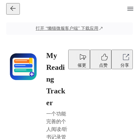
打开
“懒猫微服客户端”
下载应用
My
催更
点赞
分享
Readi
ng
Track
er
一个功能
完善的个
人阅读/听
书记录管