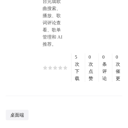
台完成歌
曲搜索、
播放、歌
词评论查
看、歌单
管理和 AI
推荐。
5
0
0
0
次
次
条
次
下
点
评
催
载
赞
论
更
桌面端