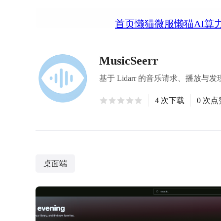
首页
懒猫微服
懒猫AI算
MusicSeerr
基于 Lidarr 的音乐请求、播
4 次下载
0 次点
桌面端