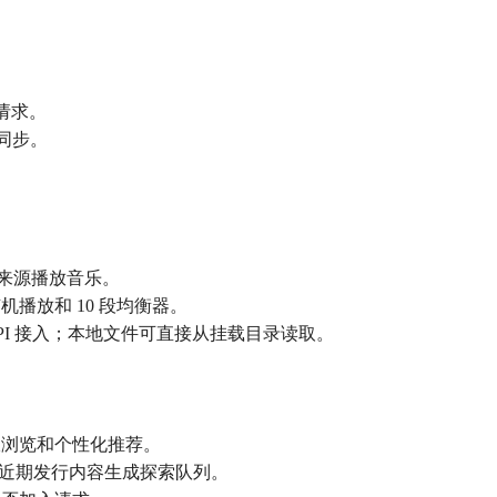
起请求。
库同步。
be 多来源播放音乐。
播放和 10 段均衡器。
bsonic API 接入；本地文件可直接从挂载目录读取。
派浏览和个性化推荐。
缺口和近期发行内容生成探索队列。