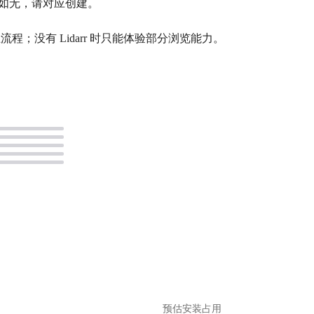
夹，如无，请对应创建。
下载”主流程；没有 Lidarr 时只能体验部分浏览能力。
。
预估安装占用