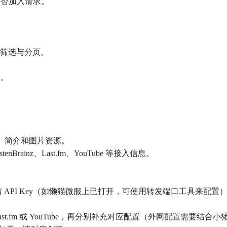
是否加入请求。
序、筛选与分页。
放。
充封面、简介和图片资源。
stenBrainz、Last.fm、YouTube 等接入信息。
darr 地址与 API Key（如懒猫微服上已打开，可使用转发端口工具来配置
nBrainz、Last.fm 或 YouTube，再分别补充对应配置（外网配置需要