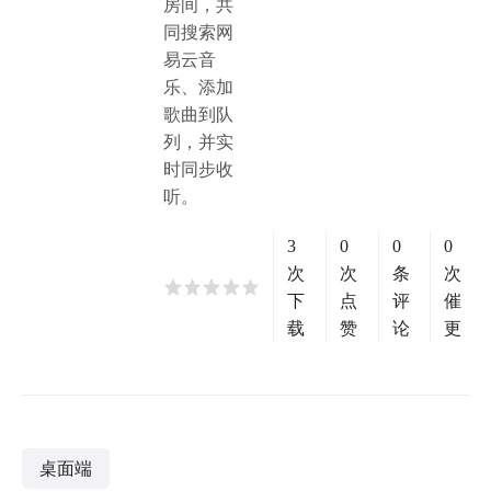
房间，共
同搜索网
易云音
乐、添加
歌曲到队
列，并实
时同步收
听。
3
0
0
0
次
次
条
次
下
点
评
催
载
赞
论
更
桌面端