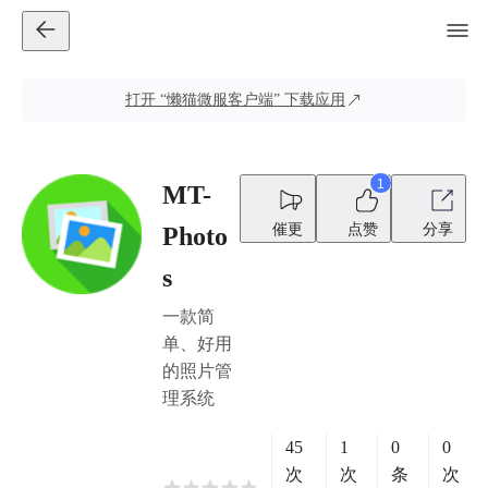
打开
“懒猫微服客户端”
下载应用
1
MT-
催更
点赞
分享
Photo
s
一款简
单、好用
的照片管
理系统
45
1
0
0
次
次
条
次