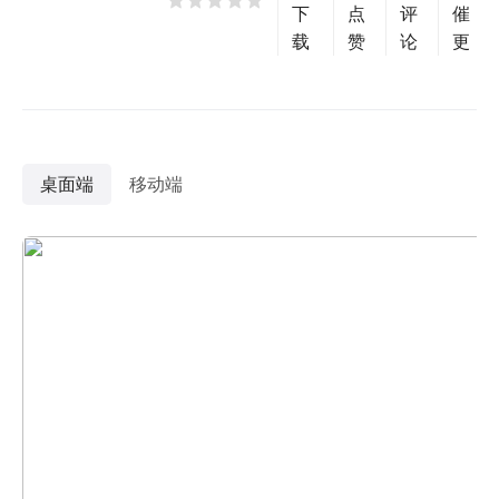
下
点
评
催
载
赞
论
更
桌面端
移动端