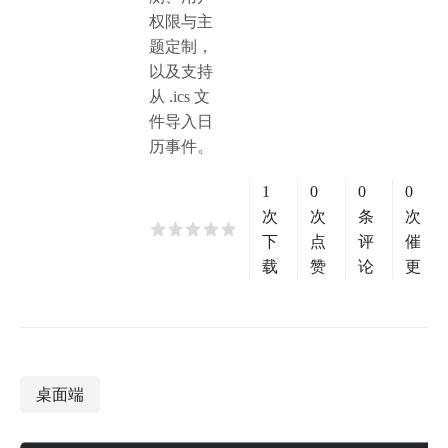
权限与主
题定制，
以及支持
从 .ics 文
件导入日
历事件。
1
0
0
0
次
次
条
次
下
点
评
催
载
赞
论
更
桌面端