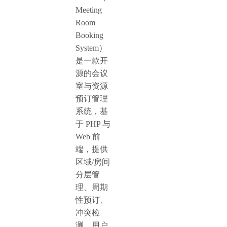
Meeting
Room
Booking
System）
是一款开
源的会议
室与资源
预订管理
系统，基
于 PHP 与
Web 前
端，提供
区域/房间
分层管
理、周期
性预订、
冲突检
测、用户