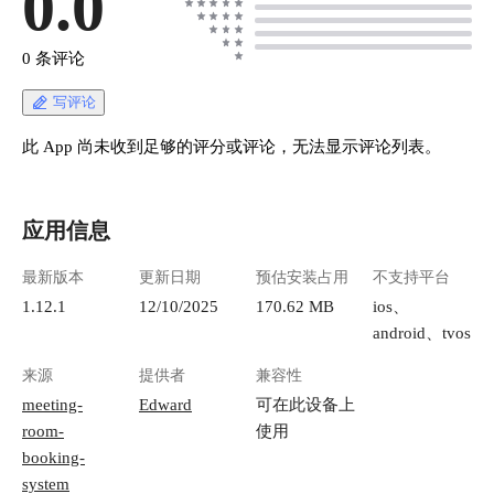
0.0
0 条评论
写评论
此 App 尚未收到足够的评分或评论，无法显示评论列表。
应用信息
最新版本
更新日期
预估安装占用
不支持平台
1.12.1
12/10/2025
170.62 MB
ios、
android、tvos
来源
提供者
兼容性
meeting-
Edward
可在此设备上
room-
使用
booking-
system