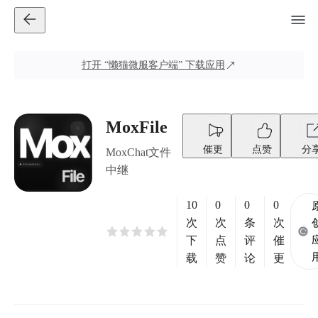
打开
“懒猫微服客户端”
下载应用
MoxFile
催更
点赞
分
MoxChat文件
中继
10
0
0
0
次
次
条
次
下
点
评
催
载
赞
论
更