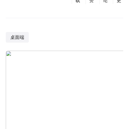
载
赞
论
更
桌面端