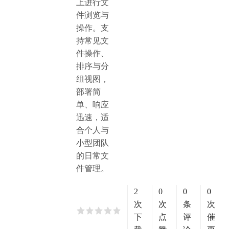
上进行文
件浏览与
操作。支
持常见文
件操作、
排序与分
组视图，
部署简
单、响应
迅速，适
合个人与
小型团队
的日常文
件管理。
2
0
0
0
次
次
条
次
下
点
评
催