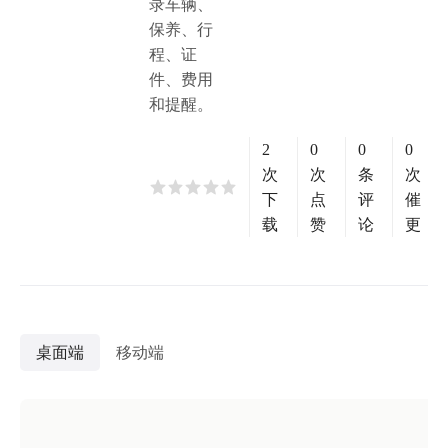
录车辆、
保养、行
程、证
件、费用
和提醒。
2
0
0
0
次
次
条
次
下
点
评
催
载
赞
论
更
桌面端
移动端