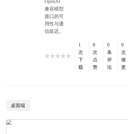
OpenAI
兼容模型
接口的可
用性与通
信延迟。
1
0
0
0
次
次
条
次
下
点
评
催
载
赞
论
更
桌面端