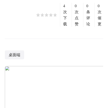
4
0
0
0
次
次
条
次
下
点
评
催
载
赞
论
更
桌面端