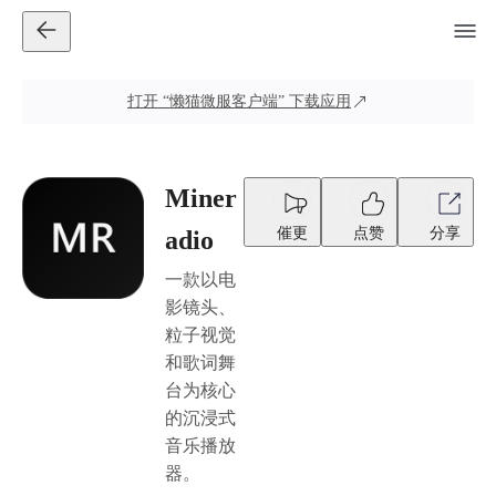
打开
“懒猫微服客户端”
下载应用
Miner
催更
点赞
分享
adio
一款以电
影镜头、
粒子视觉
和歌词舞
台为核心
的沉浸式
音乐播放
器。