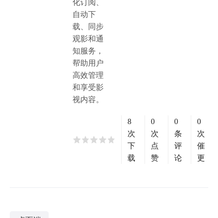
化订阅、
自动下
载、同步
观影和通
知服务，
帮助用户
高效管理
和享受影
视内容。
8
0
0
0
次
次
条
次
下
点
评
催
载
赞
论
更