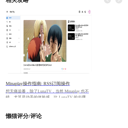
相关攻略
Minaplay操作指南: RSS订阅操作
想无痛追番，除了LunaTV，当然 Minaplay 也不
错，尤其是动手的体验感，比 LunaTV 的步骤更
多些，哈哈哈哈哈。 我用 Minaplay更多是追动
漫，算是比较垂类追番。
懒猫评分/评论
https://appstore.lazycat.cloud/#/shop/detail/cloud.laz
ycat.app.minaplay ## 登录 在懒猫微服里下载安装
后，在应用的右上方三个点的地方，双击，选择