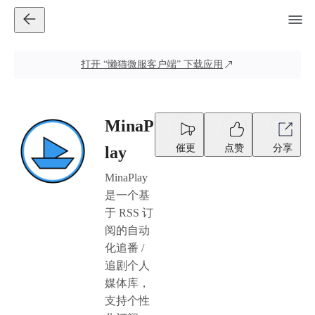
打开
“懒猫微服客户端”
下载应用
MinaP
催更
点赞
分享
lay
MinaPlay
是一个基
于 RSS 订
阅的自动
化追番 /
追剧个人
媒体库，
支持个性