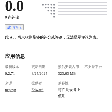
0.0
“查看日志” ![2.png](https://lzc-playground-
1301583638.cos.ap-
chengdu.myqcloud.com/guidelines/710/916cf7b6-
0 条评论
6811-4889-bef9-0f377877e119.png "2.png") 点开
后，在红框的位置，找到 username 和 password，
写评论
复制下来，去登录页面进行登录。 ![3.png]
(https://lzc-playground-1301583638.cos.ap-
此 App 尚未收到足够的评分或评论，无法显示评论列表。
chengdu.myqcloud.com/guidelines/710/fbebbe51-
36f2-4d17-b047-f1a0785710d3.png "3.png") 将在
日志里复制出来的 username 和 password 输入
应用信息
后，点击 登录。 > 注意:每个人的 username都是
minaplay，但 password 都不一样，大家需要查看
最新版本
更新日期
预估安装占用
不支持平台
各自日志里的 password复制出来。 !
[wechat_2025-08-26_170330_169.png](https://lzc-
0.2.71
8/25/2025
323.63 MB
--
playground-1301583638.cos.ap-
来源
提供者
兼容性
chengdu.myqcloud.com/guidelines/710/a651479b-
5cd1-4e45-91a0-9297e3db090c.png "wechat_2025-
nepsyn
Edward
可在此设备上
08-26_170330_169.png") ## 添加订阅源 添加订阅
使用
源，指的是将自己想看的番剧RSS订阅链接，添
加到 minaplay 中。左侧导航中，选择 RSS订阅
源，在右侧点击“新建” ![4.png](https://lzc-