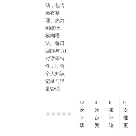
储，包含
画布整
理、热力
图统计、
模糊语
法、每日
回顾与 AI
对话等特
性，适合
个人知识
记录与轻
量管理。
12
0
0
0
次
次
条
次
下
点
评
催
载
赞
论
更