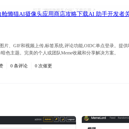
打开
“懒猫微服客户端”
下载应用
力舱
懒猫AI摄像头
应用商店
攻略
下载
AI 助手
开发者
片、GIF和视频上传,标签系统,评论功能,OIDC单点登录。提供响应式B
亮色/暗色主题。完美的个人或团队Meme收藏和分享解决方案。
赞
0 条评论
0 次催更