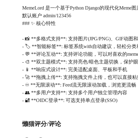
MemeLord 是一个基于Python Django的现
默认账户 admin/123456
### ✨ 核心特性
- 📸 **多格式支持**: 支持图片(JPG/PNG)、GIF动
- 🏷️ **智能标签**: 标签系统with自动建议，轻松分
- 💬 **评论互动**: 支持评论功能，可以对喜欢的me
- 🎨 **双主题模式**: 支持亮色/暗色主题切换，保护
- 📱 **响应式设计**: 完美适配桌面、平板和手机
- 🚀 **拖拽上传**: 支持拖拽文件上传，也可以直
- ♾️ **无限滚动**: Feed流无限滚动加载，浏览更流畅
- 👥 **多用户支持**: 支持多个用户独立管理内容
懒猫评分/评论