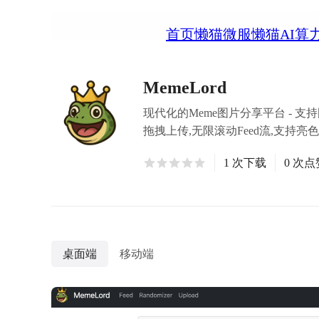
首页
懒猫微服
懒猫AI算
MemeLord
现代化的Meme图片分享平台 - 支持图
拖拽上传,无限滚动Feed流,支持
1 次下载
0 次点
桌面端
移动端