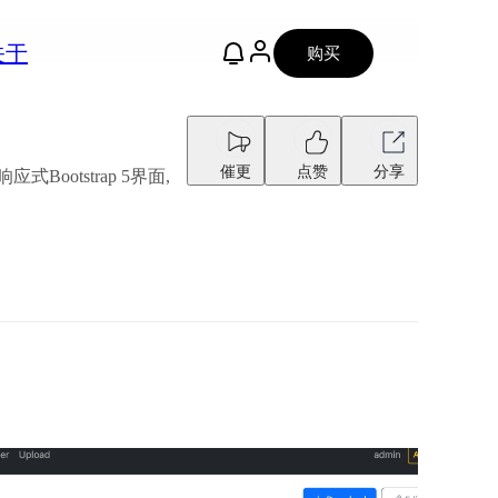
关于
购买
催更
点赞
分享
ootstrap 5界面,