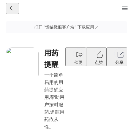
打开
“懒猫微服客户端”
下载应用
用药
催更
点赞
分享
提醒
一个简单
易用的用
药提醒应
用,帮助用
户按时服
药,追踪用
药依从
性。