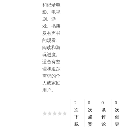
和记录电
影、电视
剧、游
戏、书籍
及有声书
的观看、
阅读和游
玩进度。
适合有整
理和追踪
需求的个
人或家庭
用户。
2
0
0
0
次
次
条
次
下
点
评
催
载
赞
论
更