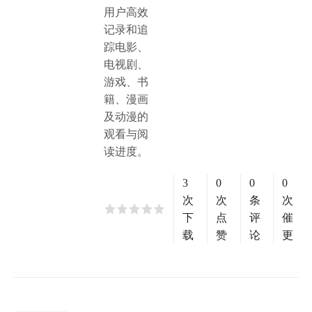
用户高效
记录和追
踪电影、
电视剧、
游戏、书
籍、漫画
及动漫的
观看与阅
读进度。
3
0
0
0
次
次
条
次
下
点
评
催
载
赞
论
更