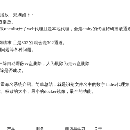
转码播放，规则如下：
通道播放。
的配置，如果openlist开了web代理且是本地代理，会走emby的代理转码播放
请求 且是302的 就会走302通道。
刮削问题等各种问题。
扫库扫除自动屏蔽云盘删除，人为删除为走云盘删除
除是否成功。
介绍去看重命名系统介绍。简单总结，就是识别文件名中的数字 index
、极致的大小，最小的docker镜像，最全的功能。
产品
服务
商店与学习
关于