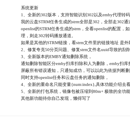
系统更新
1、全新的302版本，支持智能识别302以及emby代理
我的云盘STRM任务生成的strm全部是302，全部走302
openlist的STRM任务生成的strm，全看openlist
理，则走302转码播放通道。
如果是其他的STRM链接，看strm文件里的链接地址 是外网
2、修复夸克50分页问题、修复strm文件名uuid导致的
3、全新版本的EMBY通知删除系统，
通知删除智能区分emby扫库扫除和人为删除，emby
屏蔽所有错误通知，只通知成功，可以以此为依据判断删
同时支持openlist任务和云盘任务的通知删除，
4、全新的重命名只能变量{num:index},具体功能
5、全新的打包系统，镜像包被压缩到80m+ 极致的全功能
其他新功能待你自己发现，懒得写了