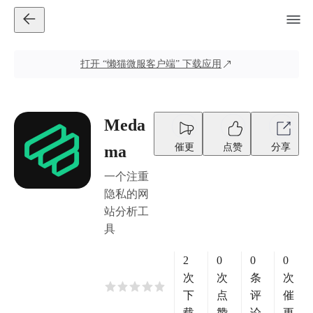
打开
“懒猫微服客户端”
下载应用
Meda
催更
点赞
分享
ma
一个注重
隐私的网
站分析工
具
2
0
0
0
次
次
条
次
下
点
评
催
载
赞
论
更