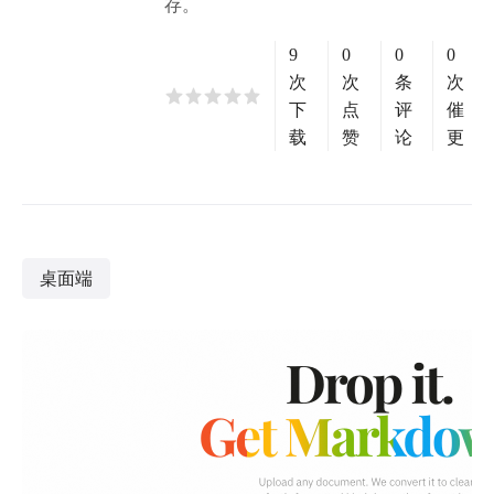
存。
9
0
0
0
次
次
条
次
下
点
评
催
载
赞
论
更
桌面端