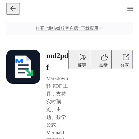
打开
“懒猫微服客户端”
下载应用
md2pd
催更
点赞
分享
f
Markdown
转 PDF 工
具，支持
实时预
览、主
题、数学
公式、
Mermaid