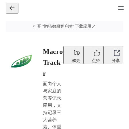
打开
“懒猫微服客户端”
下载应用
Macro
催更
点赞
分享
Track
r
面向个人
与家庭的
营养记录
应用，支
持记录三
大营养
素、体重