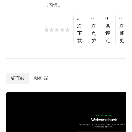
与习惯。
2
0
0
0
次
次
条
次
下
点
评
催
载
赞
论
更
桌面端
移动端