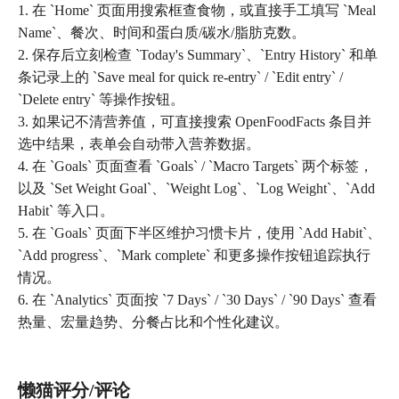
1. 在 `Home` 页面用搜索框查食物，或直接手工填写 `Meal
Name`、餐次、时间和蛋白质/碳水/脂肪克数。
2. 保存后立刻检查 `Today's Summary`、`Entry History` 和单
条记录上的 `Save meal for quick re-entry` / `Edit entry` /
`Delete entry` 等操作按钮。
3. 如果记不清营养值，可直接搜索 OpenFoodFacts 条目并
选中结果，表单会自动带入营养数据。
4. 在 `Goals` 页面查看 `Goals` / `Macro Targets` 两个标签，
以及 `Set Weight Goal`、`Weight Log`、`Log Weight`、`Add
Habit` 等入口。
5. 在 `Goals` 页面下半区维护习惯卡片，使用 `Add Habit`、
`Add progress`、`Mark complete` 和更多操作按钮追踪执行
情况。
6. 在 `Analytics` 页面按 `7 Days` / `30 Days` / `90 Days` 查看
热量、宏量趋势、分餐占比和个性化建议。
懒猫评分/评论