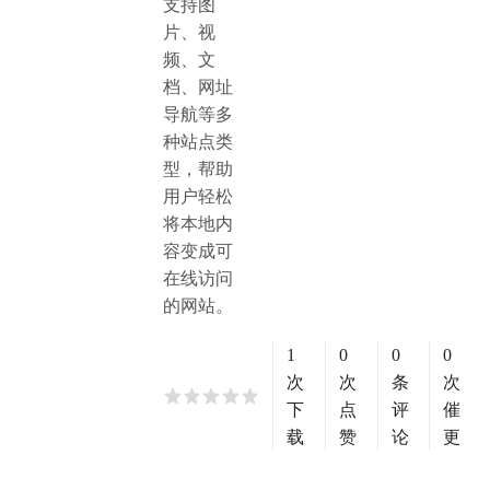
支持图
片、视
频、文
档、网址
导航等多
种站点类
型，帮助
用户轻松
将本地内
容变成可
在线访问
的网站。
1
0
0
0
次
次
条
次
下
点
评
催
载
赞
论
更