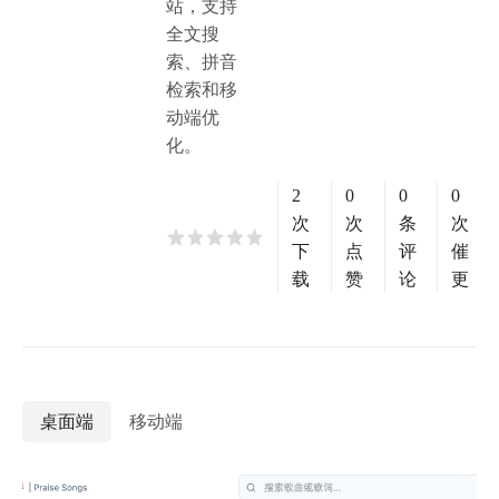
站，支持
全文搜
索、拼音
检索和移
动端优
化。
2
0
0
0
次
次
条
次
下
点
评
催
载
赞
论
更
桌面端
移动端