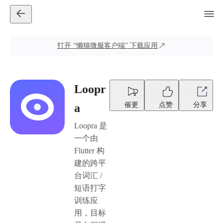
打开
“懒猫微服客户端”
下载应用
Loopr
催更
点赞
分享
a
Loopra 是
一个由
Flutter 构
建的跨平
台词汇 /
短语打字
训练应
用，目标