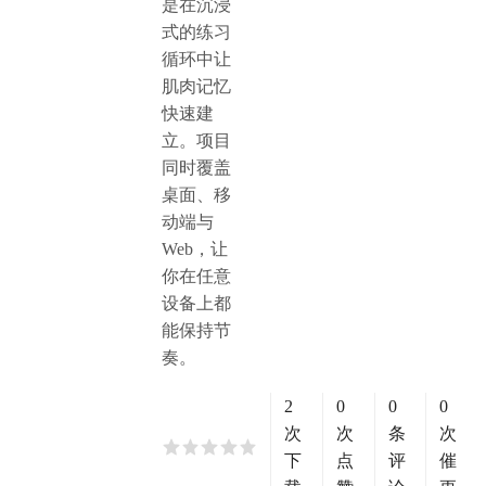
是在沉浸
式的练习
循环中让
肌肉记忆
快速建
立。项目
同时覆盖
桌面、移
动端与
Web，让
你在任意
设备上都
能保持节
奏。
2
0
0
0
次
次
条
次
下
点
评
催