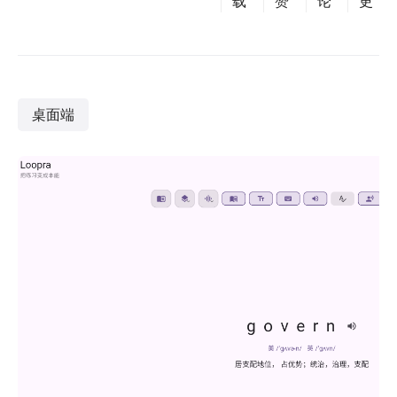
载
赞
论
更
桌面端