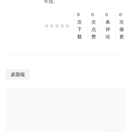
年报。
8
0
0
0
次
次
条
次
下
点
评
催
载
赞
论
更
桌面端