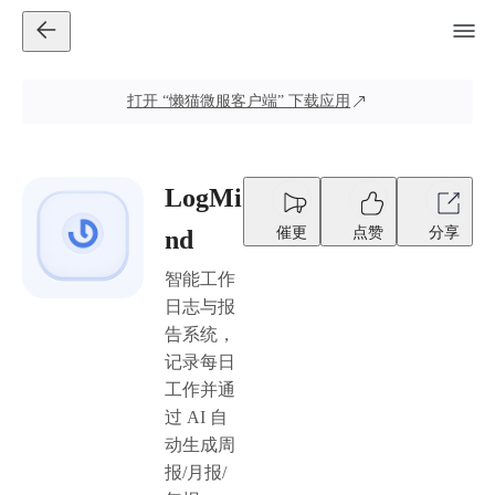
打开
“懒猫微服客户端”
下载应用
LogMi
催更
点赞
分享
nd
智能工作
日志与报
告系统，
记录每日
工作并通
过 AI 自
动生成周
报/月报/