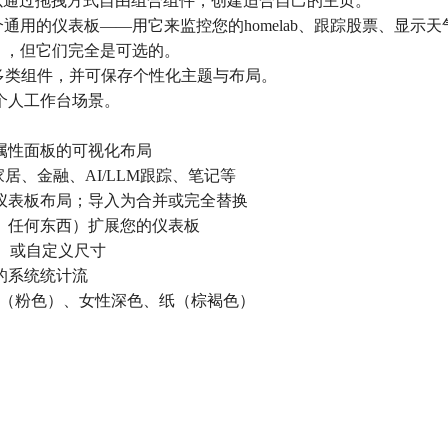
，你可以通过拖拽方式自由组合组件，创建适合自己的主页。
rd是一个通用的仪表板——用它来监控您的homelab、跟踪股票、显
），但它们完全是可选的。
多类组件，并可保存个性化主题与布局。
个人工作台场景。
、属性面板的可视化布局
居、金融、AI/LLM跟踪、笔记等
仪表板布局；导入为合并或完全替换
、任何东西）扩展您的仪表板
0等）或自定义尺寸
的系统统计流
性（粉色）、女性深色、纸（棕褐色）