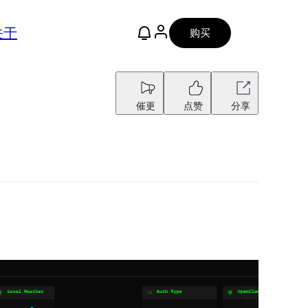
关于
购买
催更
点赞
分享
。