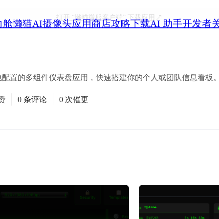
打开
“懒猫微服客户端”
下载应用
力舱
懒猫AI摄像头
应用商店
攻略
下载
AI 助手
开发者
管、可拖拽配置的多组件仪表盘应用，快速搭建你的个人或团队信息看板
赞
0 条评论
0 次催更