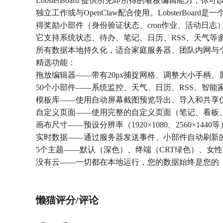
LobsterBoard 提供所见即所得的看板编辑能力
独立工作或与OpenClaw配合使用。LobsterBoa
得奖励小部件（身份验证状态、cron作业、活动日志
它支持系统状态、待办、笔记、日历、RSS、天气等
所有数据本地持久化，适合家庭服务器、团队内网与
精选功能：
拖放编辑器——带有20px捕捉网格、调整大小手柄
50个小部件——系统监控、天气、日历、RSS、智能家
模板库——使用自动屏幕截图预览导出、导入和共享
自定义页面——使用完整的自定义页面（笔记、看板
画布尺寸——预设分辨率（1920×1080、2560×144
实时数据——通过服务器发送事件、小部件自动刷新
5个主题——默认（深色）、终端（CRT绿色）、女
懒猫评分/评论