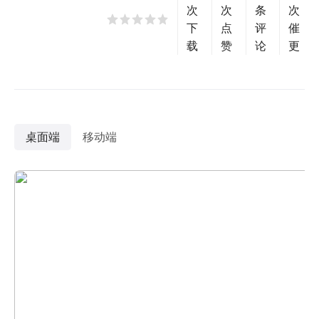
次
次
条
次
下
点
评
催
载
赞
论
更
桌面端
移动端