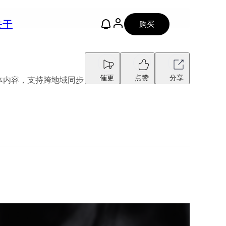
关于
购买
催更
点赞
分享
 媒体内容，支持跨地域同步