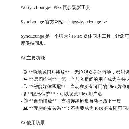
## SyncLounge - Plex 同步观影工具
SyncLounge 官方网站：https://synclounge.tv/
SyncLounge 是一个强大的 Plex 媒体同步工具
度保持同步。
## 主要功能
- 🎬 **跨地域同步播放**：无论观众身处何地，都
- 👑 **房间控制**：第一个加入房间的用户成为
- 🔍 **智能媒体匹配**：自动在所有可用的 Plex
- 🔒 **隐私保护**：可以隐藏 Plex 用户名
- 📺 **自动播放**：支持连续剧集自动播放下一集
- 👥 **无需好友关系**：不需要成为 Plex 好友即可
## 使用场景