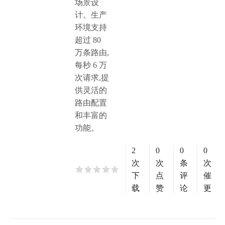
场景设
计。生产
环境支持
超过 80
万条路由,
每秒 6 万
次请求,提
供灵活的
路由配置
和丰富的
功能。
2
0
0
0
次
次
条
次
下
点
评
催
载
赞
论
更