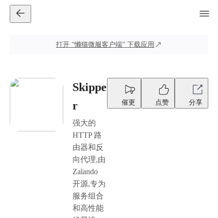
打开
“懒猫微服客户端”
下载应用
Skippe
催更
点赞
分享
r
强大的
HTTP 路
由器和反
向代理,由
Zalando
开源,专为
服务组合
和高性能