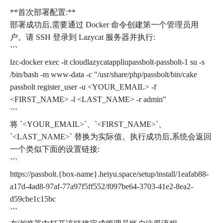
**首次部署配置:**
部署成功后,需要通过 Docker 命令创建第一个管理员用
户。请 SSH 登录到 Lazycat 服务器并执行:
```
lzc-docker exec -it cloudlazycatappliupassbolt-passbolt-1 su -s
/bin/bash -m www-data -c "/usr/share/php/passbolt/bin/cake
passbolt register_user -u <YOUR_EMAIL> -f
<FIRST_NAME> -l <LAST_NAME> -r admin"
```
将 `<YOUR_EMAIL>`、`<FIRST_NAME>`、
`<LAST_NAME>` 替换为实际值。执行成功后,系统会返回
一个类似下面的设置链接:
```
https://passbolt.{box-name}.heiyu.space/setup/install/1eafab88-
a17d-4ad8-97af-77a97f5ff552/f097be64-3703-41e2-8ea2-
d59cbe1c15bc
```