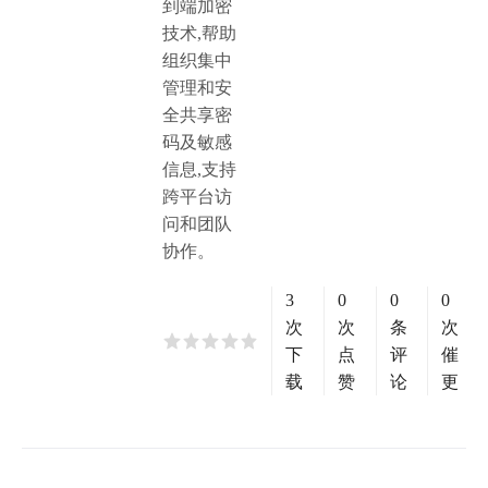
到端加密
技术,帮助
组织集中
管理和安
全共享密
码及敏感
信息,支持
跨平台访
问和团队
协作。
3
0
0
0
次
次
条
次
下
点
评
催
载
赞
论
更