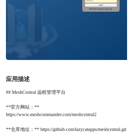
应用描述
## MeshCentral 远程管理平台
**官方网站：**
https://www.meshcommander.com/meshcentral2
**仓库地址：** https://github.com/lazycatapps/meshcentral.git