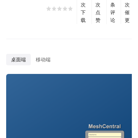
次
次
条
次
下
点
评
催
载
赞
论
更
桌面端
移动端