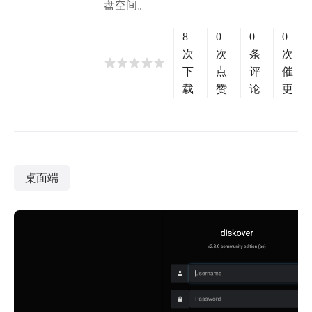
盘空间。
8
0
0
0
次
次
条
次
下
点
评
催
载
赞
论
更
桌面端