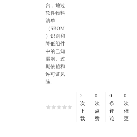
台，通过
软件物料
清单
（SBOM
）识别和
降低组件
中的已知
漏洞、过
期依赖和
许可证风
险。
2
0
0
0
次
次
条
次
下
点
评
催
载
赞
论
更