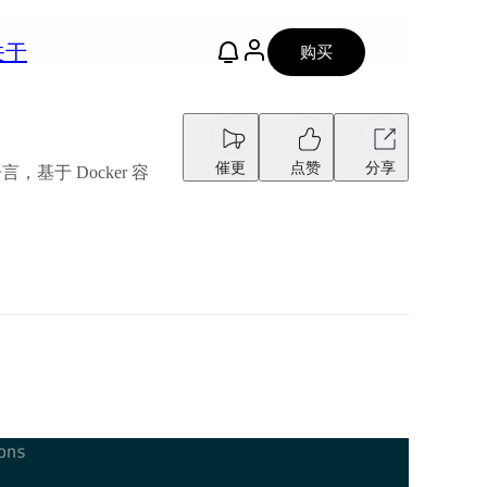
关于
购买
催更
点赞
分享
，基于 Docker 容