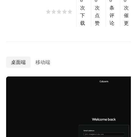
6
0
0
0
次
次
条
次
下
点
评
催
载
赞
论
更
桌面端
移动端