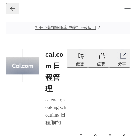
打开
“懒猫微服客户端”
下载应用
cal.co
催更
点赞
分享
m 日
程管
理
calendar,b
ooking,sch
eduling,日
程,预约