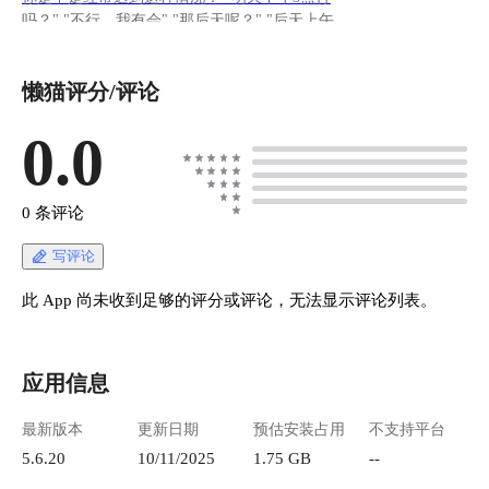
吗？" "不行，我有会" "那后天呢？" "后天上午可
以" "我上午不行，那大后天？" …… 来回拉扯半
天，最后可能还撞车了。今天给大家介绍一个开
懒猫评分/评论
源的日程预约神器 **Cal.com**，让约会议这件
事变得超级简单。
https://appstore.lazycat.cloud/#/shop/detail/cloud.laz
0.0
ycat.app.liu.calcom ## 它到底是个啥？ 简单来
说，Cal.com 就是一个**日程预约工具**。你设
置好自己什么时候有空，然后生成一个链接，别
0 条评论
人点进去就能看到你的空闲时间，直接选个时间
约你就完事了。整个过程全自动，不用你操心。
写评论
这玩意儿其实就是 Calendly 的开源替代品，但功
能更强大，而且**个人使用完全免费**，不限预
此 App 尚未收到足够的评分或评论，无法显示评论列表。
约次数！ ## 实战使用技巧 ### 快速上手三步走
#### 第一步：注册并连接日历 1. 注册账号 !
[image.png](https://lzc-playground-
应用信息
1301583638.cos.ap-
chengdu.myqcloud.com/guidelines/496/b069b5a4-
最新版本
更新日期
预估安装占用
不支持平台
9b2a-4ecc-8cf8-99b9b805f3e0.png "image.png") 选
免费版本 ![image.png](https://lzc-playground-
5.6.20
10/11/2025
1.75 GB
--
1301583638.cos.ap-