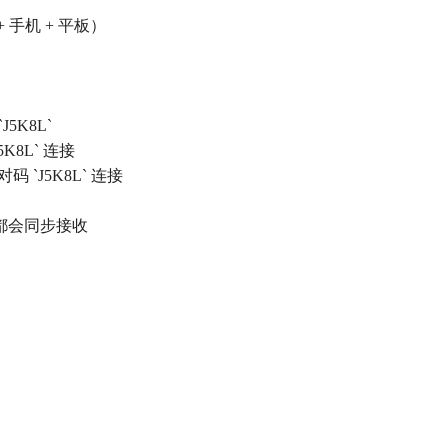
手机 + 平板）
5K8L`
5K8L` 连接
码 `J5K8L` 连接
*都会同步接收