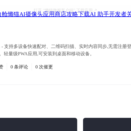
打开
“懒猫微服客户端”
下载应用
力舱
懒猫AI摄像头
应用商店
攻略
下载
AI 助手
开发者
享工具 - 支持多设备快速配对、二维码扫描、实时内容同步,无需注
。轻量级PWA应用,可安装到桌面和移动设备。
赞
0 条评论
0 次催更