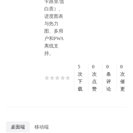
卡路里/蛋
白质）、
进度图表
与热力
图、多用
户和PWA
离线支
持。
5
0
0
0
次
次
条
次
下
点
评
催
载
赞
论
更
桌面端
移动端