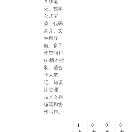
互联笔
记、数学
公式渲
染、代码
高亮、文
件树导
航、多工
作空间和
Git版本控
制。适合
个人笔
记、知识
库管理、
技术文档
编写和协
作写作。
1
0
0
0