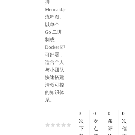
持
Mermaid.js
流程图。
以单个
Go 二进
制或
Docker 即
可部署，
适合个人
与小团队
快速搭建
清晰可控
的知识体
系。
3
0
0
0
次
次
条
次
下
点
评
催