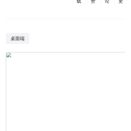
载
赞
论
更
桌面端